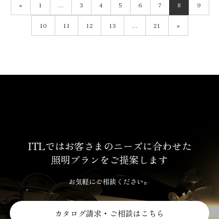
«
1
…
3
4
5
6
7
8
9
10
11
12
13
…
21
»
ITLではお客さまのニーズに合わせた
照明プランをご提案します
お気軽にご相談ください。
カタログ請求・ご相談はこちら