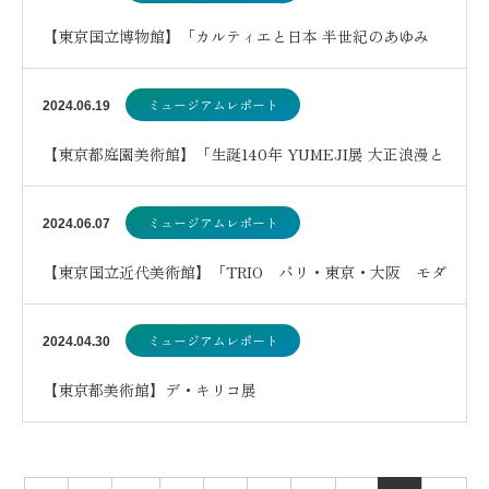
【東京国立博物館】「カルティエと日本 半世紀のあゆみ
『結 MUSUBI』展 ― 美と芸術をめぐる対…
ミュージアムレポート
2024.06.19
【東京都庭園美術館】「生誕140年 YUMEJI展 大正浪漫と
新しい世界」
ミュージアムレポート
2024.06.07
【東京国立近代美術館】「TRIO パリ・東京・大阪 モダ
ンアート・コレクション」
ミュージアムレポート
2024.04.30
【東京都美術館】デ・キリコ展