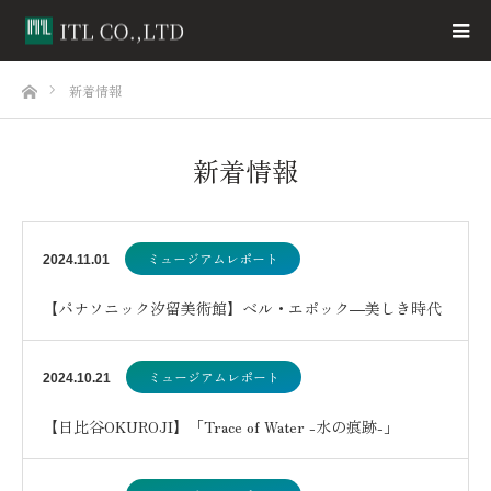
ホーム
新着情報
新着情報
ミュージアムレポート
2024.11.01
【パナソニック汐留美術館】ベル・エポック―美しき時代
パリに集った芸術家たちワイズマン＆マイケル コレ…
ミュージアムレポート
2024.10.21
【日比谷OKUROJI】「Trace of Water -水の痕跡-」