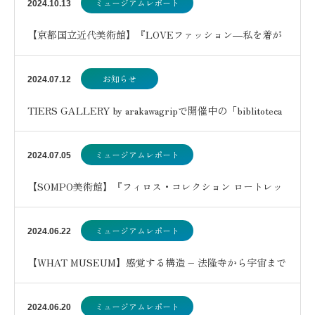
ミュージアムレポート
2024.10.13
【京都国立近代美術館】『LOVEファッション―私を着が
えるとき』展
お知らせ
2024.07.12
TIERS GALLERY by arakawagripで開催中の「biblitoteca
d…
ミュージアムレポート
2024.07.05
【SOMPO美術館】『フィロス・コレクション ロートレッ
ク展 時をつかむ線』
ミュージアムレポート
2024.06.22
【WHAT MUSEUM】感覚する構造 – 法隆寺から宇宙まで
–
ミュージアムレポート
2024.06.20