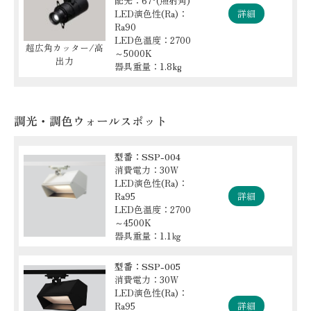
配光：67°(照射角)
LED演色性(Ra)：
詳細
Ra90
LED色温度：2700
超広角カッター/高
～5000K
出力
器具重量：1.8kg
調光・調色ウォールスポット
型番：SSP-004
消費電力：30W
LED演色性(Ra)：
Ra95
詳細
LED色温度：2700
～4500K
器具重量：1.1㎏
型番：SSP-005
消費電力：30W
LED演色性(Ra)：
Ra95
詳細