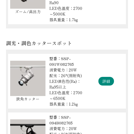
Ra90
LED色温度：2700
ズーム/高出力
～5000K
器具重量：1.7㎏
調光・調色カッタースポット
型番：SSP-
091W082765
消費電力：20W
配光：26°(照射角)
LED演色性(Ra)：
詳細
Ra95以上
LED色温度：2700
～6500K
狭角カッター
器具重量：1.2㎏
型番：SSP-
094B082765
消費電力：20W