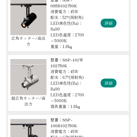
095B102750K
消費電力：45W
配光：52°(照射角)
LED演色性(Ra)：
詳細
Ra90
LED色温度：2700
広角カッター/高出
～5000K
力
重量：1.8kg
型番：SSP-101Ｗ
102750K
消費電力：45W
配光：67°(照射角)
LED演色性(Ra)：
詳細
Ra90
LED色温度：2700
超広角カッター/高
～5000K
出力
器具重量：1.8kg
型番：SSP-
100B102750K
消費電力：45W