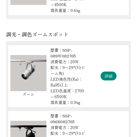
～4500K
器具重量：0.6㎏
調光・調色ズームスポット
型番：SSP-
089W082765
消費電力：20W
配光：9〜29°(½ビ
ーム角)
詳細
LED演色性(Ra)：
Ra95以上
LED色温度：2700
ズーム
～6500K
器具重量：0.9㎏
型番：SSP-
096B082765
消費電力：20W
配光：9〜29°(½ビ