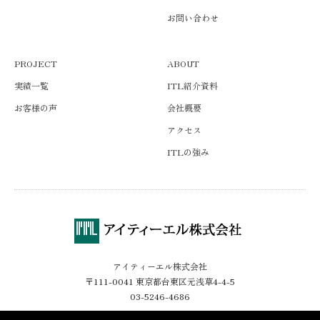
21_21 DESIGN SIGHT スポットライト
ヴァンクリーフ＆アーペル心斎橋大丸 LED照明
スポットライト
龍谷ミュージアム （展示ケースLED照明）
お問い合わせ
東京藝術大学 美術学部 卒業修了展 2018 壁面ケース照明
ヴァンクリーフ＆アーペル大阪高島屋 LED照明
パナソニックセンター東京 リスーピア 特別企画展「文化のちか
2013年
ヴァンクリーフ＆アーペル梅田阪急 LED照明
ら」 スポットライト
東京国際フォーラムPremium Textile Japan 2016 スポットライ
省エネ・照明デザインアワード 公共施設・総合施設部門 優
ヴァンクリーフ＆アーペル名古屋ミッドランド LED照明
福井県立美術館「テレビアニメーションの50周年展」 スポッ
ト
PROJECT
ABOUT
ヴァンクリーフ＆アーペル福岡ソラリア LED照明
秀事例
トライト
東京国立博物館「レオナルド・ダ・ヴィンチ展」 その他LED照
実績一覧
ITL紹介資料
ヴァシュロン・コンスタンタン銀座天賞堂 LED照明
福島県立博物館 「興福寺と会津展」 スポットライト
うらわ美術館 （展示用LED照明および制御システム）
明
お客様の声
会社概要
オーディマピゲ銀座 LED照明
明治神宮ミュージアム企画展 スポットライト
東京都庭園美術館 「ガレの庭 花々と声なきものたちの言葉」
アクセス
オーディマピゲ心斎橋 LED照明
烏谷恒希 個展 スポットライト
壁面ケース照明
オーディマピゲ博多大丸 LED照明
東京国立博物館 特別展「国宝 鳥獣戯画のすべて」 その他
ITLの強み
東京都庭園美術館 「内藤礼 信の感情」展 スポットライト
カルティエＧ2 LED照明
LED照明
東京都美術館 「マンハッタン・モネ美術館所蔵 モネ展」 スポ
カルティエ札幌大丸 LED照明
六本木ピラミデビル「CFAA賞2020-2021」ファイナリストに
ットライト
カルティエ新潟伊勢丹 LED照明
よる個展 スポットライト
カルティエ仙台藤崎 LED照明
大田区立龍子記念館 企画展 スポットライト
二松学舎大学九段キャンパス展示室 その他LED照明
カルティエ新宿高島屋 LED照明
東京都現代美術館 まんが「もしも東京」展 スポットライト
フェルメールセンター銀座 スポットライト
カルティエ新宿小田急 LED照明
石巻市複合文化施設 マルホンまきあーとテラス「アニメージュ
アイティーエル株式会社
明星ギャラリー(明星大学資料図書館)「明星大学創立50周年シ
〒111-0041 東京都台東区元浅草4-4-5
カルティエ銀座2丁目 LED照明
とジブリ展」 スポットライト
ェイクスピア生誕450年記念特別展」 スポットライト
03-5246-4686
カルティエ銀座本店 LED照明
羽田空港 アートイベント スポットライト
山本容子アート巡回展 その他LED照明
カルティエ六本木ヒルズ LED照明
五島美術館 企画展 スポットライト