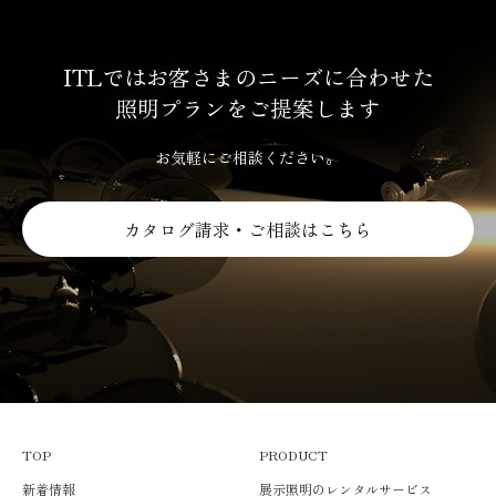
三田屋本店 心斎橋PARCO（特注LEDスポットライト、LEDダ
新潟市水族館（水槽水中LED照明）
小松精錬ファブリックラボラトリー (LEDスポットライト)
IWC福岡岩田屋 什器用照明器具
シチズン時計株式会社 充電池充電用照明装置
ライト
【関東地方】
ウンライト）
八景島シーパラダイス（大水槽水中LED照明，投光照明）
新大阪ブリックビル改修工事（LEDスポットライト）
青山132 5. スポットライト
清水建設本社ビル 架線検査用光源
表参道ロケット「ahi アダムとイブ」 スポットライト
UNPEL GALLERY（アンペルギャラリー） スポットライト 壁
和倉温泉加賀屋別邸 松乃碧 （LED照明）
宮島水族館（水槽水中LED照明）
全薬工業株式会社 新研究開発センター（特注LEDノングレアダ
青山BAO BAO スポットライト
昭和電工株式会社 化学反応用ハロゲン高照度光源装置
角川武蔵野ミュージアム スポットライト
ITLではお客さまのニーズに合わせた
面ケース照明
ウンライト）
青山HaaT スポットライト
第一ファインケミカル株式会社 UV低圧水銀ランプ光源
銀座メゾンエルメスフォーラム「ベゾアール（結石） シャルロ
照明プランをご提案します
市川市八幡市民会館 スポットライト
青山HOMME PLISSE スポットライト
東洋車輌株式会社 架線検査用光源
ット・デュマ展」 スポットライト
大日本印刷メディアハウス （光ファイバー照明，ELパネル照
小田原城天守閣 スポットライト
青山ISSEY MIYAKE スポットライト
日本製紙株式会社 UV低圧水銀ランプ光源
群馬県立近代美術館「佐賀町エキジビット・スペース展（森村
お気軽にご相談ください。
明）
川崎浮世絵ギャラリー～斎藤文夫コレクション～ スポットライ
青山PLEATS PLEASE スポットライト
日本電気エンジニアリング UV低圧水銀ランプ光源
泰昌作品）」 スポットライト
電通本社ビル：会議室 (光ファイバー照明)
ト
ADDICTION LED照明
福島 会津若松御薬園 紅葉時の特別ライトアップ 外部LED照明
国立新美術館 「MIYAKE ISSEY展：三宅一生の仕事」 スポ
カタログ請求・ご相談はこちら
東芝マテリアル建屋展示スペース（LEDライン照明、LEDズー
銀座資生堂ギャラリー スポットライト
AP HOUSE 12灯式ダウンライト、LED照明
三機工業株式会社 ハロゲン多灯式ソーラー光源装置
ットライト
ムスポットライト）
国立公文書館 本館「JFK-その生涯と遺産展」 壁面ケース照明
アカクラ各店 ダウンライト
有限会社NTS 赤外線照射装置
札幌文化芸術交流センター SCARTS 「鈴木康広展」 スポ
マブチモータ本社 （ライトパイプ）
ヴァンクリーフ＆アーペルＧ3 LED照明
横浜みなとみらいホール 特注LED照明
ットライト
国立新美術館企画展「ルーシー・リー展」 壁面ケース照明
日本テレビ麹町倉庫（LEDﾀﾞｳﾝﾗｲﾄ）
ヴァンクリーフ＆アーペルＧ6 LED照明
THE GINZA SPACE 「志村ふくみ展」 スポットライト
シュウゴアーツ その他LED照明
ヴァンクリーフ＆アーペル銀座本店 LED照明
ザ・プリンスパークタワー東京 イベント照明 スポットライト
「受賞歴」
専修大学 生田キャンパス 壁面ケース照明
ヴァンクリーフ＆アーペル渋谷西武 LED照明
東京藝術大学 「美術学部卒業終了展2018」 スポットライ
2012年
多摩美術大学展示室 スポットライト
ヴァンクリーフ＆アーペル池袋西武 LED照明
ト
北米照明学会 照明賞（Award of Merit (部門佳作）） ※北米
21_21 DESIGN SIGHT HAV＜ハウ＞by Royal Copenhagen -塩
ヴァンクリーフ＆アーペル日本橋三越 LED照明
東京藝術大学「博士審査展」 スポットライト
TOP
PRODUCT
照明学会（IES、本拠地：ニューヨーク）
と海のインスタレーション- スポットライト
ヴァンクリーフ＆アーペル心斎橋 LED照明
東京藝術大学大学美術館 「円山応挙から近代京都画壇へ」
仙台市博物館 （展示ケースLED照明）
新着情報
展示照明のレンタルサービス