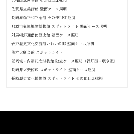
九州国立博物館 その他LED照明
佐賀県立美術館 壁面ケース照明
長崎原爆平和記念館 その他LED照明
那覇市壷屋焼物博物館 スポットライト 壁面ケース照明
対馬朝鮮通信使歴史館 壁面ケース照明
岩戸歴史文化交流館いわいの郷 壁面ケース照明
熊本大劇会館 スポットライト
延岡城・内藤記念博物館 独立ケース照明（行灯型・覗き型）
長崎県立美術館 スポットライト 壁面ケース照明
長崎歴史文化博物館 スポットライト その他LED照明
【北海道・東北地方】
IWC銀座 LED照明
旭硝子株式会社 工程検査用大光量ラインライト
アートフェア京都2020「夢工房ブース」 スポットライト
上目黒 寿司うだつ
京都水族館（水槽水中LED照明）
秋谷ケイ・ガレージ保養所（LEDダウンライト）
札幌文化芸術交流センター SCARTS 「鈴木康広展」 その他
IWC銀座三越 什器用照明器具
株式会社ニコンエンジニアリング アライメント用低圧ナトリウ
アートフェア東京2021 「夢工房ブース」 スポットライト
渋谷メンロー・パークコーヒー スポットライト
サンシャイン水族館（水槽水中LED照明）
株式会社クマヒラ 京都ショールーム（展示ケース用LED照
LED照明
IWC名古屋 12灯式ﾕﾆﾊﾞｰｻﾙﾀﾞｳﾝﾗｲﾄ
ム光源，製版フィルム検査用光源装置
アンダーズ東京 「クリスマスツリーライトアップ」 スポ
立川SORANO HOTEL クリスマスライティング スポットラ
四国水族館（水中LED照明）
明、LED調光調色ズームスポット）
白河市立図書館 その他LED照明
IWC名古屋福井Jewely Paris 什器用照明器具
株式会社ヤヨイ UV低圧水銀ランプ光源
ットライト
イト
品川アクアスタジアム（水槽水中LED照明）
株式会社日本ピーエス新工場 広報機能展示室（LED調光調色ス
宮城県立迫桜高等学校 その他LED照明
IWC心斎橋 LED照明
軽井沢野鳥の森 LEDシーリングライト、LED庭園灯
大田区立龍子記念館 「企画展」 スポットライト
浜田醬油 （特注LEDアクリルペンダント照明）
すみだ水族館（水槽水中LED照明）
ポットライト）
IWC神戸 LED照明
寒菊銘醸 新倉庫 特注LED照明
表参道SPACE FILMS GALLERY「高松聡 個展」 スポット