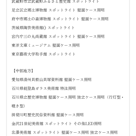
武蔵野市立武蔵野ふるさと歴史館 スポットライト
足立区立郷土博物館 スポットライト 壁面ケース照明
府中市郷土の森博物館 スポットライト 壁面ケース照明
茨城県陶芸美術館() スポットライト
宮内庁三の丸尚蔵館 スポットライト 壁面ケース照明
東洋文庫ミュージアム 壁面ケース照明
東京藝術大学取手館 スポットライト
【中部地方】
愛知県清州貝殻山貝塚資料館 壁面ケース照明
石川県能登島ガラス美術館 特注照明
石川県立歴史博物館 壁面ケース照明 独立ケース照明（行灯型・
覗き型）
揖斐川町歴史民俗資料館 壁面ケース照明
金沢21世紀美術館 スポットライト その他LED照明
北澤美術館 スポットライト 壁面ケース照明 独立ケース照明