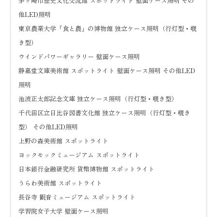
茅ヶ崎市歴史文化交流館 スポットライト 壁面ケース照明 その
他LED照明
東京農業大学「食と農」の博物館 独立ケース照明（行灯型・覗
き型）
ウインドパワーギャラリー 壁面ケース照明
静嘉堂文庫美術館 スポットライト 壁面ケース照明 その他LED
照明
池波正太郎記念文庫 独立ケース照明（行灯型・覗き型）
千代田区立日比谷図書文化館 独立ケース照明（行灯型・覗き
型） その他LED照明
上野の森美術館 スポットライト
ヨックモックミュージアム スポットライト
日本銀行金融研究所 貨幣博物館 スポットライト
うらわ美術館 スポットライト
長谷寺 観音ミュージアム スポットライト
学習院女子大学 壁面ケース照明