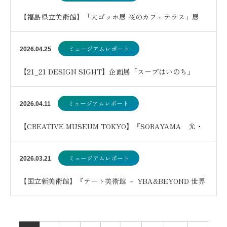
【福島県立美術館】「大ゴッホ展 夜のカフェテラス」展
ミュージアムレポート
2026.04.25
【21_21 DESIGN SIGHT】企画展「スープはいのち」
ミュージアムレポート
2026.04.11
【CREATIVE MUSEUM TOKYO】『SORAYAMA 光・
透明・反射 ーTOKYOー』
ミュージアムレポート
2026.03.21
【国立新美術館】『テート美術館 － YBA&BEYOND 世界
を変えた90s 英国アート』