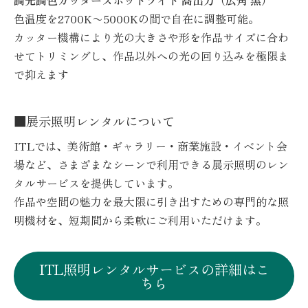
調光調色カッタースポットライト
高出力（
広角
黒）
色温度を2700K〜5000Kの間で自在に調整可能。
カッター機構により光の大きさや形を作品サイズに合わ
せてトリミングし、作品以外への光の回り込みを極限ま
で抑えます
■展示照明レンタルについて
ITLでは、美術館・ギャラリー・商業施設・イベント会
場など、さまざまなシーンで利用できる展示照明のレン
タルサービスを提供しています。
作品や空間の魅力を最大限に引き出すための専門的な照
明機材を、短期間から柔軟にご利用いただけます。
ITL照明レンタルサービスの詳細はこ
ちら