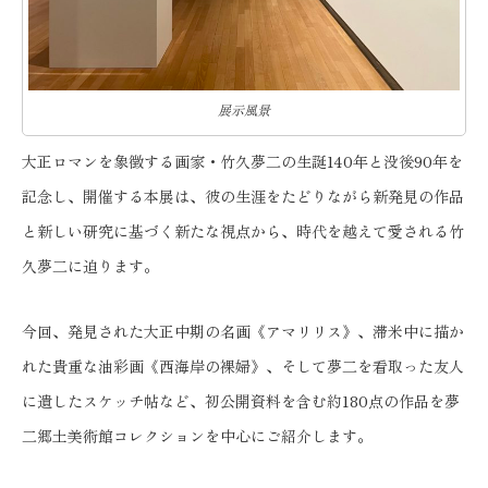
展示風景
大正ロマンを象徴する画家・竹久夢二の生誕140年と没後90年を
記念し、開催する本展は、彼の生涯をたどりながら新発見の作品
と新しい研究に基づく新たな視点から、時代を越えて愛される竹
久夢二に迫ります。
今回、発見された大正中期の名画《アマリリス》、滞米中に描か
れた貴重な油彩画《西海岸の裸婦》、そして夢二を看取った友人
に遺したスケッチ帖など、初公開資料を含む約180点の作品を夢
二郷土美術館コレクションを中心にご紹介します。