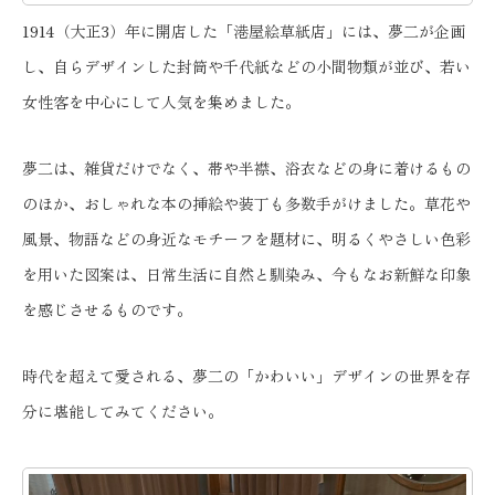
1914（大正3）年に開店した「港屋絵草紙店」には、夢二が企画
し、自らデザインした封筒や千代紙などの小間物類が並び、若い
女性客を中心にして人気を集めました。
夢二は、雑貨だけでなく、帯や半襟、浴衣などの身に着けるもの
のほか、おしゃれな本の挿絵や装丁も多数手がけました。草花や
風景、物語などの身近なモチーフを題材に、明るくやさしい色彩
を用いた図案は、日常生活に自然と馴染み、今もなお新鮮な印象
を感じさせるものです。
時代を超えて愛される、夢二の「かわいい」デザインの世界を存
分に堪能してみてください。