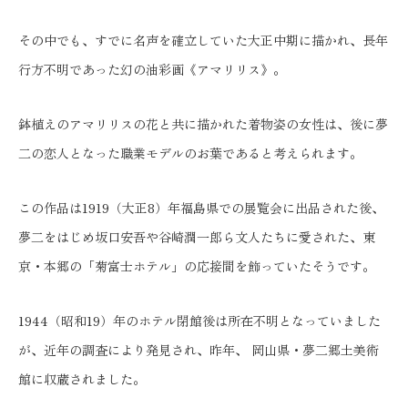
その中でも、すでに名声を確立していた大正中期に描かれ、長年
行方不明であった幻の油彩画《アマリリス》。
鉢植えのアマリリスの花と共に描かれた着物姿の女性は、後に夢
二の恋人となった職業モデルのお葉であると考えられます。
この作品は1919（大正8）年福島県での展覧会に出品された後、
夢二をはじめ坂口安吾や谷崎潤一郎ら文人たちに愛された、東
京・本郷の「菊富士ホテル」の応接間を飾っていたそうです。
1944（昭和19）年のホテル閉館後は所在不明となっていました
が、近年の調査により発見され、昨年、 岡山県・夢二郷土美術
館に収蔵されました。