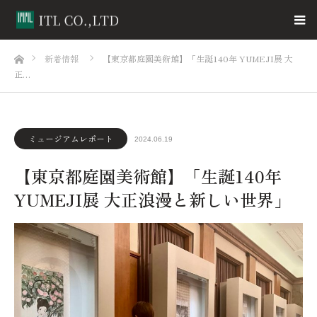
ホーム
新着情報
【東京都庭園美術館】「生誕140年 YUMEJI展 大
正…
ミュージアムレポート
2024.06.19
【東京都庭園美術館】「生誕140年
YUMEJI展 大正浪漫と新しい世界」