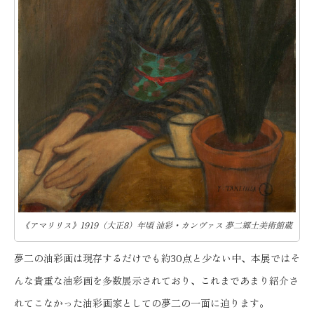
《アマリリス》1919（大正8）年頃 油彩・カンヴァス 夢二郷土美術館蔵
夢二の油彩画は現存するだけでも約30点と少ない中、本展ではそ
んな貴重な油彩画を多数展示されており、これまであまり紹介さ
れてこなかった油彩画家としての夢二の一面に迫ります。