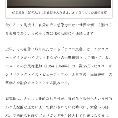
展示風景：展示入口に足を踏み入れると、まず目に付く作家の言葉
彼にとって陶芸は、自分の手と想像力だけで世界を新しく形づく
る表現であり、その考え方は他の活動にも通底します。
近年、その制作に取り組んでいる「アフロ民藝」は、シアスタ
ー・ゲイツがハイブリッドな文化の未来構想として描いている、
アメリカの公民権運動（1954-1968年）の一翼を担ったスローガ
ン「ブラック・イズ・ビューティフル」と日本の「民藝運動」の
哲学とを融合させようとする試みです。
両運動は、ともに文化的な独自性が、近代化と欧米化という外的
かつ支配的な圧力によって脅かされていた時代に、大衆への訴
求、学術的な討論やプロパガンダを手段として活発になりまし