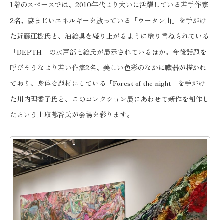
1階のスペースでは、2010年代より大いに活躍している若手作家
2名、凄まじいエネルギーを放っている「ウータン山」を手がけ
た近藤亜樹氏と、油絵具を盛り上がるように塗り重ねられている
「DEPTH」の水戸部七絵氏が展示されているほか。今後話題を
呼びそうなより若い作家2名、美しい色彩のなかに臓器が描かれ
ており、身体を題材にしている「Forest of the night」を手がけ
た川内理香子氏と、このコレクション展にあわせて新作を制作し
たという土取郁香氏が会場を彩ります。