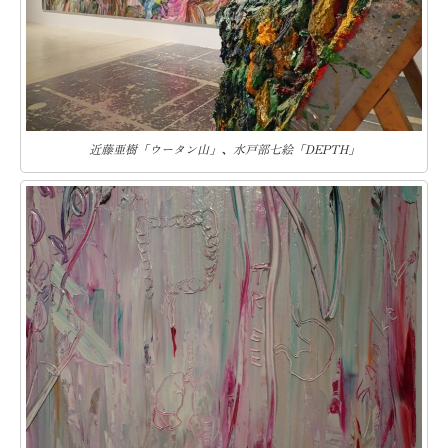
近藤亜樹「ウータン山」、水戸部七絵「DEPTH」