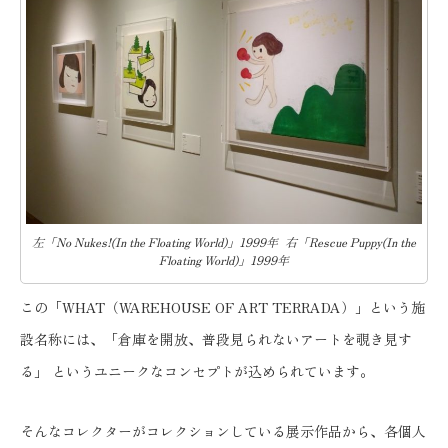
左「No Nukes!(In the Floating World)」1999年 右「Rescue Puppy(In the
Floating World)」1999年
この「WHAT（WAREHOUSE OF ART TERRADA）」という施
設名称には、「倉庫を開放、普段見られないアートを覗き見す
る」 というユニークなコンセプトが込められています。
そんなコレクターがコレクションしている展示作品から、各個人