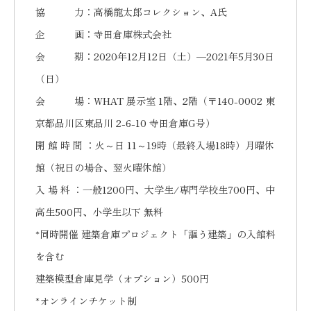
協 力：高橋龍太郎コレクション、A氏
企 画：寺田倉庫株式会社
会 期：2020年12月12日（土）—2021年5月30日
（日）
会 場：WHAT 展示室 1階、2階（〒140-0002 東
京都品川区東品川 2-6-10 寺田倉庫G号）
開 館 時 間 ：火～日 11～19時（最終入場18時）月曜休
館（祝日の場合、翌火曜休館）
入 場 料 ：一般1200円、大学生/専門学校生700円、中
高生500円、小学生以下 無料
*同時開催 建築倉庫プロジェクト「謳う建築」の入館料
を含む
建築模型倉庫見学（オプション）500円
*オンラインチケット制