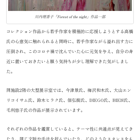
川内理香子「Forest of the night」作品一部
コレクション作品から若手作家を積極的に応援しようとする高橋
氏の心意気に触れられると同時に、若手作家ながら溢れ出す力に
圧倒され、このコロナ禍で沈んでいた心に元気を与え、自分の身
近に置いておきたいと願う気持ちが少し理解できた気がしまし
た。
同施設2階の大型展示室では、今津景氏、梅沢和木氏、大山エン
リコイサム氏、鈴木ヒラク氏、佃弘樹氏、DIEGO氏、BIEN氏、
毛利悠子氏の作品が展示されています。
それぞれの作品を鑑賞していると、テーマ性に共通点が見えてき
たり、同じ文脈や手法を好んでいたり、どのようなスタンスをも