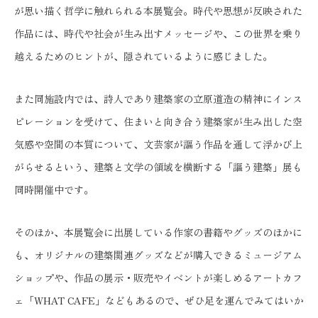
が思い描く哲学に触れられる本展覧会。時代や思想が反映された
作品には、時代や社会が生み出すメッセージや、この世界を乗り
越えるためのヒントが、隠されているように感じました。
また同施設内では、詩人であり建築家の立原道造の精神にインス
ピレーションを受けて、住まいと向き合う建築家が生み出した空
気感や空間の本質について、文芸家が謳う作品を通して浮かび上
がらせるという、建築と文学の領域を横断する「謳う建築」展も
同時開催中です。
そのほか、本展覧会に出展している作家の書籍やグッズのほかに
も、オリジナルの建築関連グッズなどが購入できるミュージアム
ショップや、作品の展示・販売やイベントが楽しめるアートカフ
ェ「WHAT CAFE」などもあるので、ぜひ足を運んでみてはいか