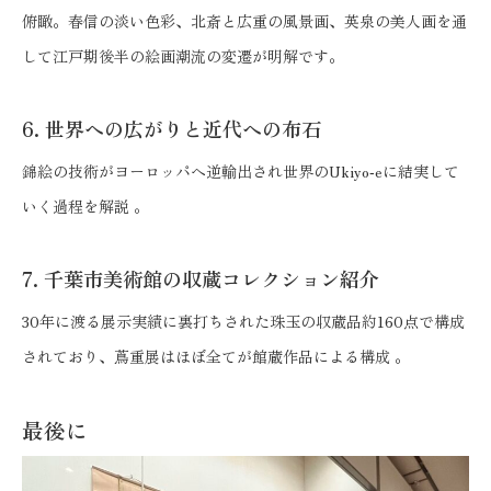
俯瞰。春信の淡い色彩、北斎と広重の風景画、英泉の美人画を通
して江戸期後半の絵画潮流の変遷が明解です。
6. 世界への広がりと近代への布石
錦絵の技術がヨーロッパへ逆輸出され世界のUkiyo‑eに結実して
いく過程を解説 。
7. 千葉市美術館の収蔵コレクション紹介
30年に渡る展示実績に裏打ちされた珠玉の収蔵品約160点で構成
されており、蔦重展はほぼ全てが館蔵作品による構成 。
最後に