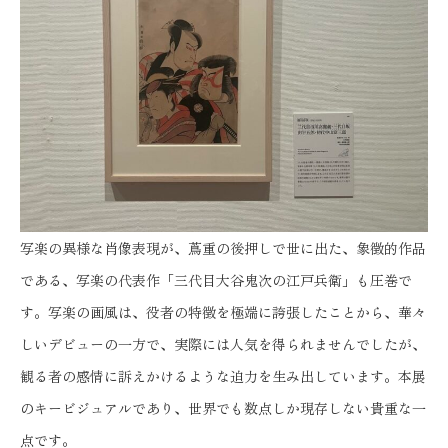
写楽の異様な肖像表現が、蔦重の後押しで世に出た、象徴的作品
である、写楽の代表作「三代目大谷鬼次の江戸兵衛」も圧巻で
す。写楽の画風は、役者の特徴を極端に誇張したことから、華々
しいデビューの一方で、実際には人気を得られませんでしたが、
観る者の感情に訴えかけるような迫力を生み出しています。本展
のキービジュアルであり、世界でも数点しか現存しない貴重な一
点です。