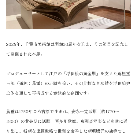
2025年、千葉市美術館は開館30周年を迎え、その節目を記念し
て開催された本展。
プロデューサーとして江戸の「浮世絵の黄金期」を支えた蔦屋重
三郎（通称：蔦重）の足跡を追い、その比類なき功績を浮世絵史
全体を通して再構成する意欲的な企画です。
蔦重は1750年ごろ吉原で生まれ、安永〜寛政期（約1770〜
1800）の黄金期に活躍。喜多川歌麿、東洲斎写楽などを世に送
り出し、斬新な出版戦略で世間を席巻した新興版元の旗手でし