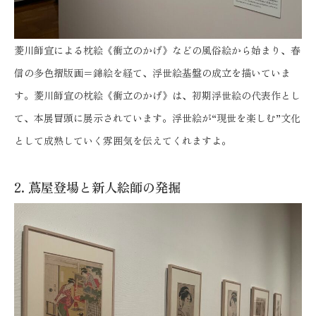
菱川師宣による枕絵《衝立のかげ》などの風俗絵から始まり、春
信の多色摺版画＝錦絵を経て、浮世絵基盤の成立を描いていま
す。菱川師宣の枕絵《衝立のかげ》は、初期浮世絵の代表作とし
て、本展冒頭に展示されています。浮世絵が“現世を楽しむ”文化
として成熟していく雰囲気を伝えてくれますよ。
2. 蔦屋登場と新人絵師の発掘