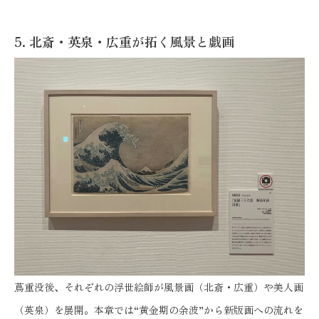
5. 北斎・英泉・広重が拓く風景と戯画
蔦重没後、それぞれの浮世絵師が風景画（北斎・広重）や美人画
（英泉）を展開。本章では“黄金期の余波”から新版画への流れを