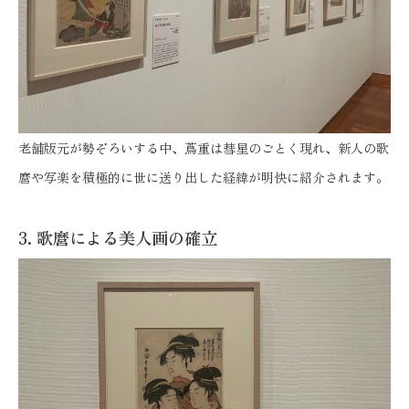
老舗版元が勢ぞろいする中、蔦重は彗星のごとく現れ、新人の歌
麿や写楽を積極的に世に送り出した経緯が明快に紹介されます。
3. 歌麿による美人画の確立