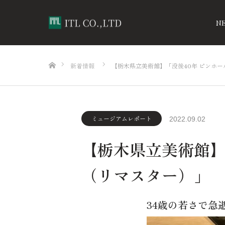
N
ホーム
新着情報
【栃木県立美術館】「没後40年 ピンホー
ミュージアムレポート
2022.09.02
【栃木県立美術館】
（リマスター）」
34歳の若さで急