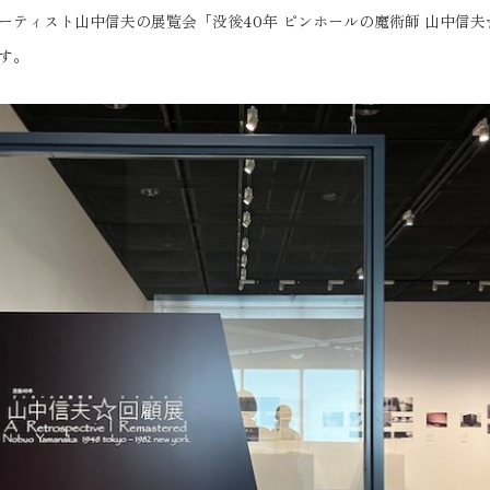
ーティスト山中信夫の展覧会「没後40年 ピンホールの魔術師 山中信
す。