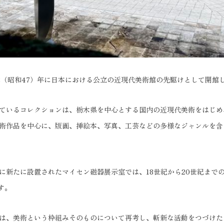
72（昭和47）年に日本における公立の近現代美術館の先駆けとして開館
ているコレクションは、栃木県を中心とする国内の近現代美術をはじめ
術作品を中心に、版画、挿絵本、写真、工芸などの多様なジャンルを含め
年）に新たに設置されたマイセン磁器展示室では、18世紀から20世紀まで
す。
は、美術という枠組みそのものについて再考し、斬新な活動をつづけた