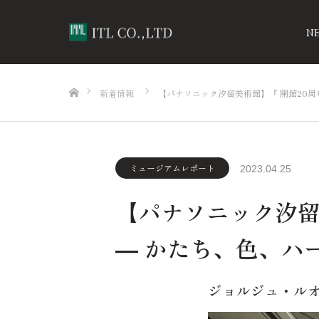
N
ホーム
新着情報
【パナソニック汐留美術館】『 開館20周
ミュージアムレポート
2023.04.25
【パナソニック汐留
― かたち、色、ハ
ジョルジュ・ル