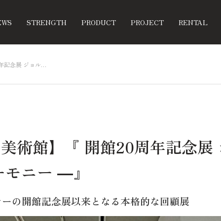
EWS
STRENGTH
PRODUCT
PROJECT
RENTAL
年記念展 ジョル…
美術館】『 開館20周年記念展
ーモニー ―』
オーの開館記念展以来となる本格的な回顧展