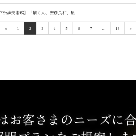
立松濤美術館】『描く人、安彦良和』展
«
1
2
3
4
5
6
7
…
18
»
ではお客さまのニーズに