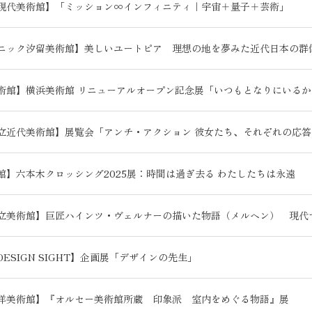
現代美術館】「ミッション∞インフィニティ｜宇宙＋量子＋芸術」
ニック汐留美術館】美しいユートピア 理想の地を夢みた近代日本の群
術館】横浜美術館 リニューアルオープン記念展「いつもとなりにいるか
立近代美術館】展覧会「アンチ・アクション 彼女たち、それぞれの応答
館】六本木クロッシング2025展：時間は過ぎ去る わたしたちは永遠
立美術館】巨匠ハインツ・ヴェルナーの描いた物語（メルヘン） 現代
1 DESIGN SIGHT】企画展「デザインの先生」
洋美術館】『オルセー美術館所蔵 印象派 室内をめぐる物語』展