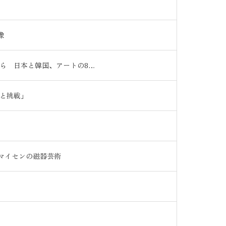
像
ら 日本と韓国、アートの8…
と挑戦」
マイセンの磁器芸術