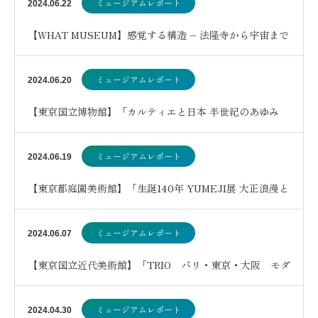
ミュージアムレポート
2024.06.22
【WHAT MUSEUM】感覚する構造 – 法隆寺から宇宙まで
–
ミュージアムレポート
2024.06.20
【東京国立博物館】「カルティエと日本 半世紀のあゆみ
『結 MUSUBI』展 ― 美と芸術をめぐる対…
ミュージアムレポート
2024.06.19
【東京都庭園美術館】「生誕140年 YUMEJI展 大正浪漫と
新しい世界」
ミュージアムレポート
2024.06.07
【東京国立近代美術館】「TRIO パリ・東京・大阪 モダ
ンアート・コレクション」
ミュージアムレポート
2024.04.30