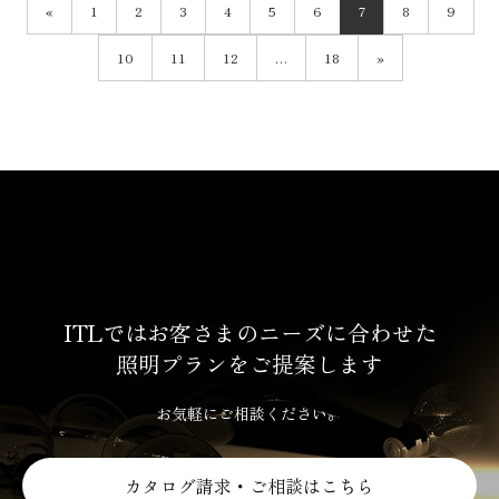
«
1
2
3
4
5
6
7
8
9
10
11
12
…
18
»
ITLではお客さまのニーズに合わせた
照明プランをご提案します
お気軽にご相談ください。
カタログ請求・ご相談はこちら