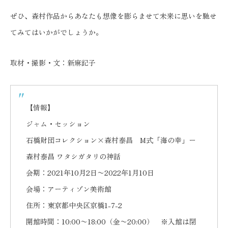
ぜひ、森村作品からあなたも想像を膨らませて未来に思いを馳せ
てみてはいかがでしょうか。
取材・撮影・文：新麻記子
【情報】
ジャム・セッション
石橋財団コレクション×森村泰昌 M式「海の幸」ー
森村泰昌 ワタシガタリの神話
会期：2021年10月2日〜2022年1月10日
会場：アーティゾン美術館
住所：東京都中央区京橋1-7-2
開館時間：10:00〜18:00（金〜20:00） ※入館は閉