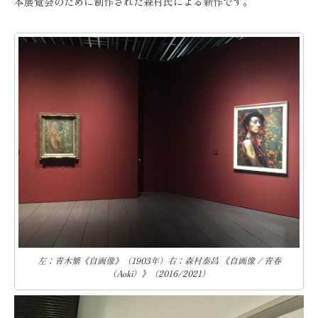
本展覧会のために制作された森村氏による新作です。
左：青木繁《自画像》（1903年）右：森村泰昌 《自画像 / 青春
（Aoki）》（2016/2021）