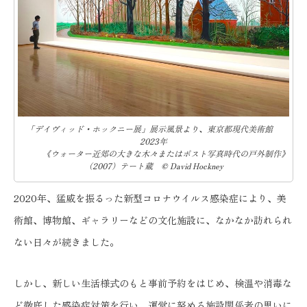
「デイヴィッド・ホックニー展」展示風景より、東京都現代美術館
2023年
《ウォーター近郊の大きな木々またはポスト写真時代の戸外制作》
（2007）テート蔵 © David Hockney
2020年、猛威を振るった新型コロナウイルス感染症により、美
術館、博物館、ギャラリーなどの文化施設に、なかなか訪れられ
ない日々が続きました。
しかし、新しい生活様式のもと事前予約をはじめ、検温や消毒な
ど徹底した感染症対策を行い、運営に努める施設関係者の思いに