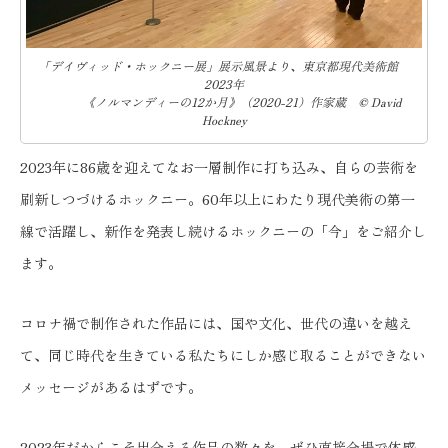
「デイヴィッド・ホックニー展」展示風景より、東京都現代美術館
2023年
《ノルマンディーの12か月》（2020-21）作家蔵 © David
Hockney
2023年に86歳を迎えてなお一層制作に打ち込み、自らの芸術を
刷新しつづけるホックニー。60年以上にわたり現代美術の第一
線で活躍し、新作を発表し続けるホックニーの「今」をご紹介し
ます。
コロナ禍で制作された作品には、国や文化、世代の違いを越え
て、同じ時代を生きている私たちにしか感じ取ることができない
メッセージがあるはずです。
2023年だからこそ出会える作品の数々を、ぜひ直接会場で体感