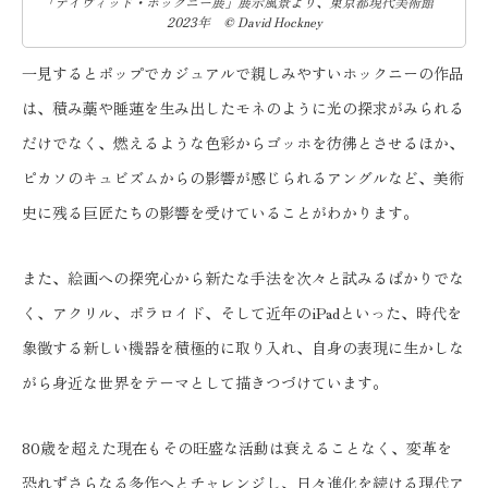
「デイヴィッド・ホックニー展」展示風景より、東京都現代美術館
2023年 © David Hockney
一見するとポップでカジュアルで親しみやすいホックニーの作品
は、積み藁や睡蓮を生み出したモネのように光の探求がみられる
だけでなく、燃えるような色彩からゴッホを彷彿とさせるほか、
ピカソのキュビズムからの影響が感じられるアングルなど、美術
史に残る巨匠たちの影響を受けていることがわかります。
また、絵画への探究心から新たな手法を次々と試みるばかりでな
く、アクリル、ポラロイド、そして近年のiPadといった、時代を
象徴する新しい機器を積極的に取り入れ、自身の表現に生かしな
がら身近な世界をテーマとして描きつづけています。
80歳を超えた現在もその旺盛な活動は衰えることなく、変革を
恐れずさらなる多作へとチャレンジし、日々進化を続ける現代ア