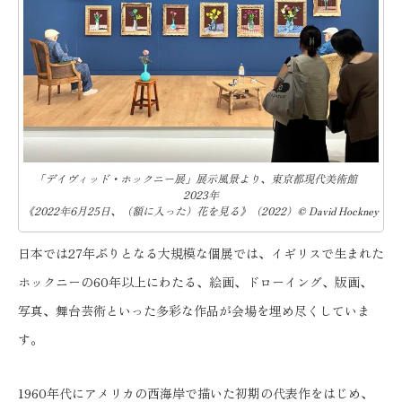
「デイヴィッド・ホックニー展」展示風景より、東京都現代美術館
2023年
《2022年6月25日、（額に入った）花を見る》（2022）© David Hockney
日本では27年ぶりとなる大規模な個展では、イギリスで生まれた
ホックニーの60年以上にわたる、絵画、ドローイング、版画、
写真、舞台芸術といった多彩な作品が会場を埋め尽くしていま
す。
1960年代にアメリカの西海岸で描いた初期の代表作をはじめ、