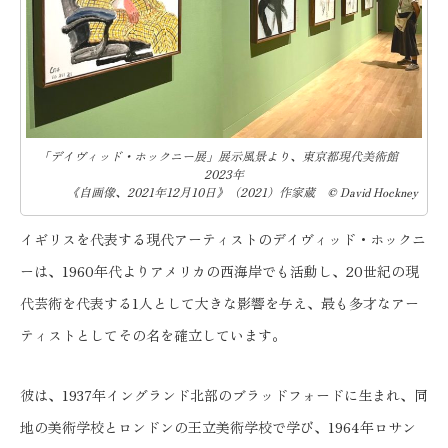
「デイヴィッド・ホックニー展」展示風景より、東京都現代美術館
2023年
《自画像、2021年12月10日》（2021）作家蔵 © David Hockney
イギリスを代表する現代アーティストのデイヴィッド・ホックニ
ーは、1960年代よりアメリカの西海岸でも活動し、20世紀の現
代芸術を代表する1人として大きな影響を与え、最も多才なアー
ティストとしてその名を確立しています。
彼は、1937年イングランド北部のブラッドフォードに生まれ、同
地の美術学校とロンドンの王立美術学校で学び、1964年ロサン