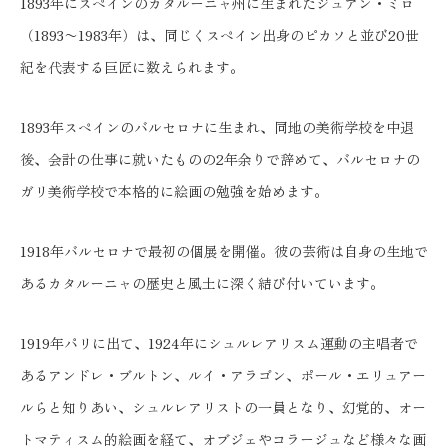
1893年にスペインのカタルーニャ州に生まれたジュアン・ミロ
（1893〜1983年）は、同じくスペイン出身のピカソと並び20世
紀を代表する巨匠に数えられます。
1893年スペインのバルセロナに生まれ、同地の美術学校を中退
後、会計の仕事に就いたものの2年余りで辞めて、バルセロナの
ガリ美術学校で本格的に絵画の勉強を始めます。
1918年バルセロナで最初の個展を開催。彼の芸術は自身の生地で
あるカタルーニャの歴史と風土に深く結び付いています。
1919年パリに出て、1924年にシュルレアリスム運動の主唱者で
あるアンドレ・ブルトン、ルイ・アラゴン、ポール・エリュアー
ルらと知りあい、シュルレアリストの一員となり、幻覚的、オー
トマティスム的絵画を経て、オブジェやコラージュなど様々な画