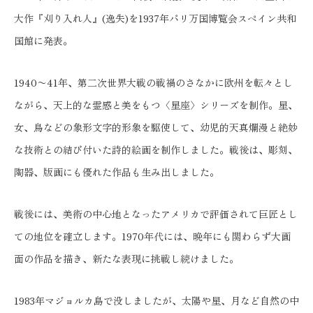
大作『刈り入れ人』(逸失)を1937年パリ万国博覧会スペイン共和
国館に発表。
1940〜41年、第二次世界大戦の戦禍のさなかに欧州を転々とし
ながら、天上的な霊感と美をもつ〈星座〉シリーズを制作。星、
女、鳥などの象形文字的形象を駆使して、幼児的天真爛漫と絶妙
な技術との結び付いた詩的絵画を制作しました。戦後は、彫刻、
陶器、版画にも優れた作品も生み出しました。
戦後には、美術の中心地となったアメリカで評価されて巨匠とし
ての地位を確立します。1970年代には、晩年にも関わらず大画
面の作品を描き、新たな表現に挑戦し続けました。
1983年マジョルカ島で没しましたが、太陽や星、月など自然の中