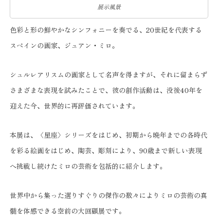
展示風景
色彩と形の鮮やかなシンフォニーを奏でる、20世紀を代表する
スペインの画家、ジュアン・ミロ。
シュルレアリスムの画家として名声を得ますが、それに留まらず
さまざまな表現を試みたことで、彼の創作活動は、没後40年を
迎えた今、世界的に再評価されています。
本展は、〈星座〉シリーズをはじめ、初期から晩年までの各時代
を彩る絵画をはじめ、陶芸、彫刻により、90歳まで新しい表現
へ挑戦し続けたミロの芸術を包括的に紹介します。
世界中から集った選りすぐりの傑作の数々によりミロの芸術の真
髄を体感できる空前の大回顧展です。