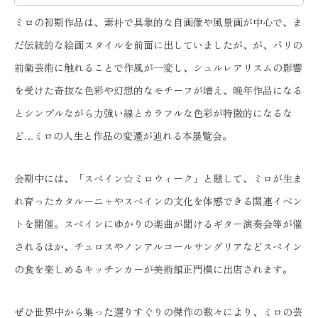
ミロの初期作品は、素朴で具象的な自画像や風景画が中心で、ま
だ伝統的な絵画スタイルを前面に出していましたが、が、パリの
前衛芸術に触れることで作風が一変し、シュルレアリスムの影響
を受けた奇抜な色彩や幻想的なモチーフが増え、晩年作品になる
とシンプルながら力強い線とカラフルな色彩が特徴的になるな
ど…ミロの人生と作品の変遷が辿れる本展覧会。
会期中には、「スペイン☆ミロウィーク」と題して、ミロが生ま
れ育ったカタルーニャやスペインの文化を体感できる関連イベン
トを開催。スペインにゆかりの楽曲が聞けるギター演奏会等が催
されるほか、チュロスやノンアルコールサングリアなどスペイン
の食を楽しめるキッチンカーが美術館正門横に出店されます。
ぜひ世界中から集った選りすぐりの傑作の数々により、ミロの芸