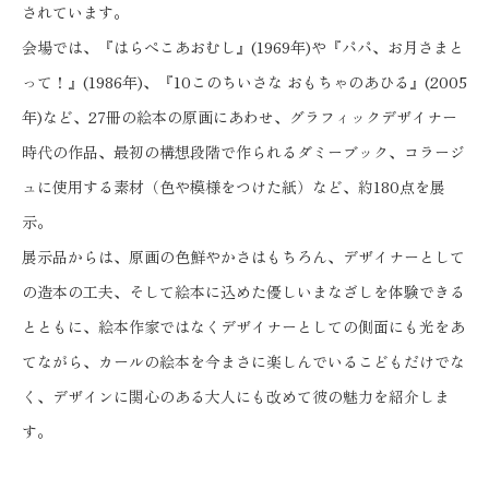
されています。
会場では、『はらぺこあおむし』(1969年)や『パパ、お月さまと
って！』(1986年)、『10このちいさな おもちゃのあひる』(2005
年)など、27冊の絵本の原画にあわせ、グラフィックデザイナー
時代の作品、最初の構想段階で作られるダミーブック、コラージ
ュに使用する素材（色や模様をつけた紙）など、約180点を展
示。
展示品からは、原画の色鮮やかさはもちろん、デザイナーとして
の造本の工夫、そして絵本に込めた優しいまなざしを体験できる
とともに、絵本作家ではなくデザイナーとしての側面にも光をあ
てながら、カールの絵本を今まさに楽しんでいるこどもだけでな
く、デザインに関心のある大人にも改めて彼の魅力を紹介しま
す。