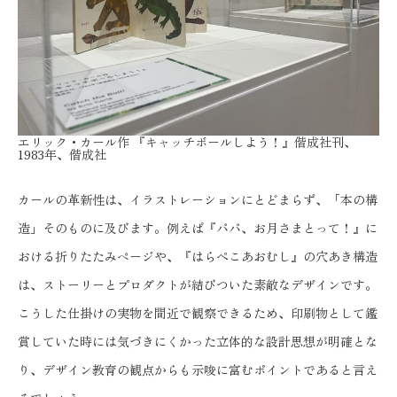
エリック・カール作 『キャッチボールしよう！』偕成社刊、
1983年、偕成社
カールの革新性は、イラストレーションにとどまらず、「本の構
造」そのものに及びます。例えば『パパ、お月さまとって！』に
おける折りたたみページや、『はらぺこあおむし』の穴あき構造
は、ストーリーとプロダクトが結びついた素敵なデザインです。
こうした仕掛けの実物を間近で観察できるため、印刷物として鑑
賞していた時には気づきにくかった立体的な設計思想が明確とな
り、デザイン教育の観点からも示唆に富むポイントであると言え