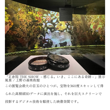
「正倉院 THE SHOW －感じる。いま、ここにある奇跡－」展示
風景 / 上野の森美術館
この展覧会最大の目玉のひとつが、宝物を360度スキャンして得
られた高精細3Dデータに演出を施し、それを巨大スクリーンで
投影するデジタル技術を駆使した映像空間です。