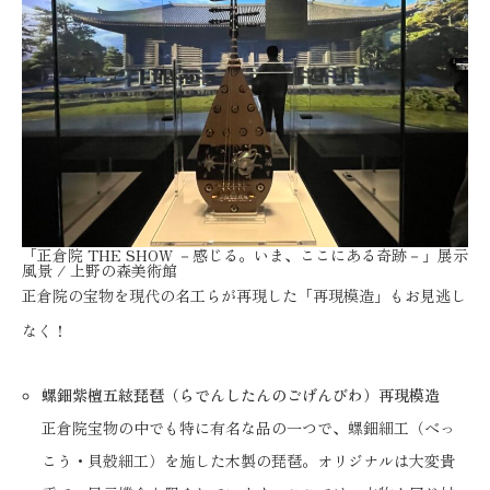
「正倉院 THE SHOW －感じる。いま、ここにある奇跡－」展示
風景 / 上野の森美術館
正倉院の宝物を現代の名工らが再現した「再現模造」もお見逃し
なく！
螺鈿紫檀五絃琵琶（らでんしたんのごげんびわ）再現模造
正倉院宝物の中でも特に有名な品の一つで、螺鈿細工（べっ
こう・貝殻細工）を施した木製の琵琶。オリジナルは大変貴