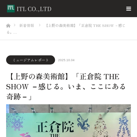
ホーム
新着情報
【上野の森美術館】「正倉院 THE SHOW －感じ
る。…
ミュージアムレポート
2025.10.04
【上野の森美術館】「正倉院 THE
SHOW －感じる。いま、ここにある
奇跡－」