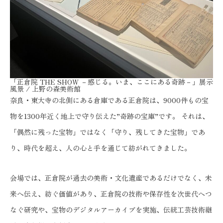
「正倉院 THE SHOW －感じる。いま、ここにある奇跡－」展示
風景 / 上野の森美術館
奈良・東大寺の北側にある倉庫である正倉院は、9000件もの宝
物を1300年近く地上で守り伝えた”奇跡の宝庫”です。 それは、
「偶然に残った宝物」ではなく「守り、残してきた宝物」であ
り、時代を超え、人の心と手を通じて紡がれてきました。
会場では、正倉院が過去の美術・文化遺産であるだけでなく、未
来へ伝え、紡ぐ価値があり、正倉院の技術や保存性を次世代へつ
なぐ研究や、宝物のデジタルアーカイブを実施、伝統工芸技術継