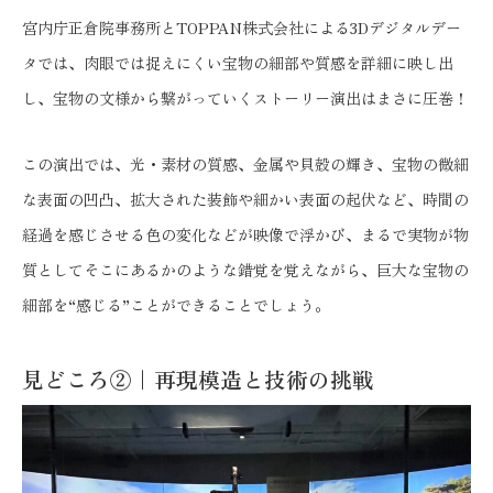
宮内庁正倉院事務所とTOPPAN株式会社による3Dデジタルデー
タでは、肉眼では捉えにくい宝物の細部や質感を詳細に映し出
し、宝物の文様から繋がっていくストーリー演出はまさに圧巻！
この演出では、光・素材の質感、金属や貝殻の輝き、宝物の微細
な表面の凹凸、拡大された装飾や細かい表面の起伏など、時間の
経過を感じさせる色の変化などが映像で浮かび、まるで実物が物
質としてそこにあるかのような錯覚を覚えながら、巨大な宝物の
細部を“感じる”ことができることでしょう。
見どころ②｜再現模造と技術の挑戦