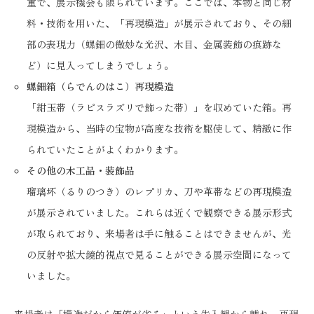
重で、展示機会も限られています。ここでは、本物と同じ材
料・技術を用いた、「再現模造」が展示されており、その細
部の表現力（螺鈿の微妙な光沢、木目、金属装飾の痕跡な
ど）に見入ってしまうでしょう。
螺鈿箱（らでんのはこ）再現模造
「紺玉帯（ラピスラズリで飾った帯）」を収めていた箱。再
現模造から、当時の宝物が高度な技術を駆使して、精緻に作
られていたことがよくわかります。
その他の木工品・装飾品
瑠璃坏（るりのつき）のレプリカ、刀や革帯などの再現模造
が展示されていました。これらは近くで観察できる展示形式
が取られており、来場者は手に触ることはできませんが、光
の反射や拡大鏡的視点で見ることができる展示空間になって
いました。