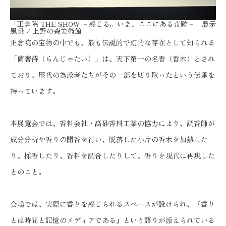
「正倉院 THE SHOW －感じる。いま、ここにある奇跡－」展示
風景 / 上野の森美術館
正倉院の宝物の中でも、最も伝説的で幻的な存在として知られる
「蘭奢待（らんじゃたい）」は、天下第一の名香（香木）とされ
ており、歴代の為政者たちがその一部を切り取ったという伝承を
持っています。
本展覧会では、香料会社・高砂香料工業の協力により、調香師が
成分分析や香りの聞香を行い、脱落した小片の香木を加熱した
り、採香したり、香料を調合したりして、香りを現代に再現した
とのこと。
会場では、実際に香りを感じられるスペースが設けられ、『香り
とは時間と記憶のメディアである』という語りが添えられている