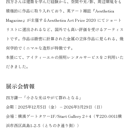
四方さんは建築を学んだ経験から、空間や光/影、周辺環境をも
積極的に作品に取り入れており、英アート雑誌『Aesthetica
Magazine』が主催するAesthetica Art Prize 2020 にてショート
リストに選出されるなど、国外でも高い評価を受けるアーティス
トです。作品は緻密に計算された金属の立体作品に見られる、幾
何学的でミニマルな造形が特徴です。
本展にて、アイティーエルの照明レンタルサービスをご利用いた
だきました。
展示会情報
四方謙一「小さな光はやがて群れとなる」
会期：2025年12月5日（金） – 2026年3月29日（日）
会場：横濱ゲートタワー1F/Start Gallery 2＋4（〒220-0011横
浜市西区高島1-2-5（とちのき通り側））