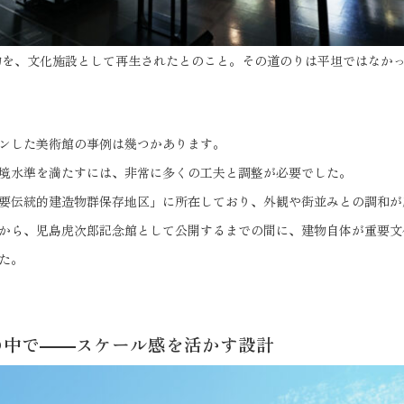
物を、文化施設として再生されたとのこと。その道のりは平坦ではなか
ンした美術館の事例は幾つかあります。
境水準を満たすには、非常に多くの工夫と調整が必要でした。
要伝統的建造物群保存地区」に所在しており、外観や街並みとの調和が
から、児島虎次郎記念館として公開するまでの間に、建物自体が重要文
た。
の中で――スケール感を活かす設計