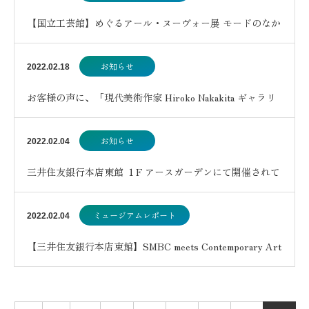
【国立工芸館】めぐるアール・ヌーヴォー展 モードのなか
の日本工芸とデザイン
お知らせ
2022.02.18
お客様の声に、「現代美術作家 Hiroko Nakakita ギャラリ
ーオーナー 中北紘子様」を追…
お知らせ
2022.02.04
三井住友銀行本店東館 １F アースガーデンにて開催されて
いる「SMBC meets Contempo…
ミュージアムレポート
2022.02.04
【三井住友銀行本店東館】SMBC meets Contemporary Art
~ Come tak…