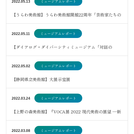
ミュージアムレポート
2022.05.13
【うらわ美術館】うらわ美術館開館22周年「芸術家たちの
住むところ」展
ミュージアムレポート
2022.05.11
【ダイアログ・ダイバーシティミュージアム「対話の
森」】体験型写真展「第九のきせき」
ミュージアムレポート
2022.05.02
【静岡県立美術館】大展示室展
ミュージアムレポート
2022.03.24
【上野の森美術館】『VOCA展 2022 現代美術の展望 ─新
しい平面の作家たち 』
ミュージアムレポート
2022.03.08