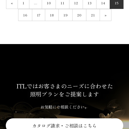
«
1
…
10
11
12
13
14
15
16
17
18
19
20
21
»
ITLではお客さまのニーズに合わせた
照明プランをご提案します
お気軽にご相談ください。
カタログ請求・ご相談はこちら