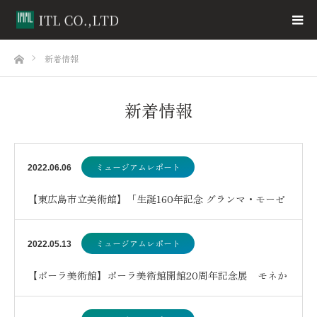
ホーム
新着情報
新着情報
ミュージアムレポート
2022.06.06
【東広島市立美術館】「生誕160年記念 グランマ・モーゼ
スー素敵な100年人生」
ミュージアムレポート
2022.05.13
【ポーラ美術館】ポーラ美術館開館20周年記念展 モネか
らリヒターへ―新収蔵作品を中心に