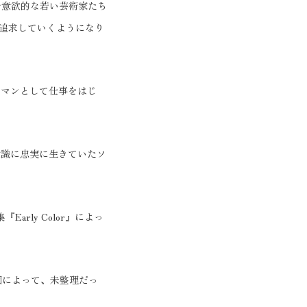
で意欲的な若い芸術家たち
追求していくようになり
ラマンとして仕事をはじ
。
意識に忠実に生きていたソ
rly Color』によっ
団によって、未整理だっ