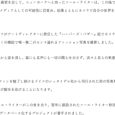
し、画家を志して、ニューヨークへと向ったソール・ライターは、この地
メディアとしての可能性に目覚め、絵筆とともにカメラで自分の世界を
ウルフがアートディレクターに就任した『ハーパーズ・バザー』誌でカメ
多くの雑誌で唯一無二のセンス溢れるファッション写真を撮影しました
舞台から姿を消し、富にも名声にも一切の関心を示さず、淡々と自らの美
ファンを魅了し続けるドイツのシュタイデル社から刊行された初の写真集『Ea
び脚光を浴びることになります。
でソール・ライターがこの世を去り、翌年に創設されたソール・ライター財
゙ータベース化するプロジェクトが着手されました。